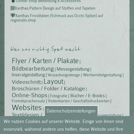
Online-Shop Bekleidung & Accessoires
Xanthas Pattern Design auf Stoffen und Tapeten
Xanthas Frivolitäten (Schmuck aus Occhi-Spitze) auf
regionalis.shop
Was uns richtig Spaß macht:
Flyer / Karten / Plakate
Bildbearbeitung
Messegestaltung
Inseratgestaltung
Verpackungsdesign
Werbemittelgestaltung
Layout
Videoschnitt
Broschüren / Folder / Kataloge
Online-Shops
Bücher / E-Books
Fotografie
Fremdsprachensatz
Visitenkarten / Geschäftsdrucksorten
Websites
Übersetzungen
Mobile Apps
Datenschutzeinstellungen
Textildesign / Mustergestaltung
Fahrzeuggestaltung
Social Media
Transparente / Rollups
Wir nutzen Cookies auf unserer Website. Einige von ihnen sind
Illustration
Logodesign
essenziell, während andere uns helfen, diese Website und Ihre
3D-Grafik